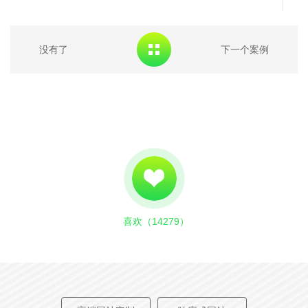
Founded in September 2015, boya gongdao (Beijing)
robot technology co., ltd. is a world-leading underwater
没有了
下一个案例
robot enterprise integrating r&d, production and sales.
Since its establishment, the company has won many
honors such as "national high-tech enterprise" and
"zhongguancun high-tech enterprise".
创意描述
| CREATIVE DESCRIPTION
博雅工道是一家高科技水下机器人公司，客户主体诉求为
喜欢（
14279
）
详细展示公司主营产品，每款产品都有单独的版式设计，
结合公司行业以及产品特性，网站整体基调定位为轻科技
风，运用
logo进行配色并结合产品款式搭配图片进行设
计。