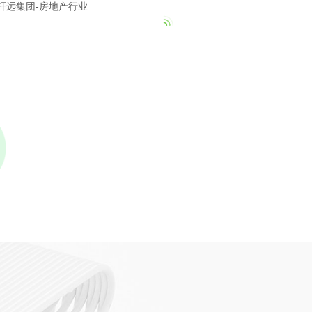
18911184380
）