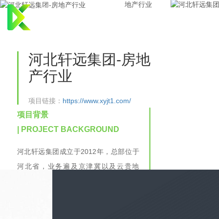
首页
关于
建站
河北轩远集团-房地
产行业
项目链接：
https://www.xyjt1.com/
项目背景
| PROJECT BACKGROUND
河北轩远集团成立于2012年，总部位于
河北省，业务遍及京津冀以及云贵地
区，现已发展成为一家以房地产为主
业，游乐设备制造、投资公司、红木家
具制造、建筑施工、租赁、商贸、传媒