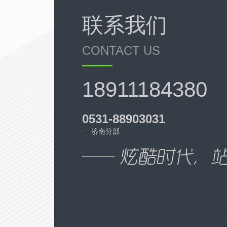
等为一体的现代化企业，是集跨行业、
联系我们
跨区域的多元化集团。
CONTACT US
Hebei hin far group was founded in
2012, the headquarters is located in
18911184380
hebei province, operates in beijing-
tianjin-hebei and yunnan-guizhou
region, has become a real estate as its
0531-88903031
main business, amusement equipment
— 济南分部
manufacturing, investment companies,
annatto furniture manufacturing,
construction, leasing, trade, media, etc.
As one of the modern enterprise, is the
collection of cross-industry, cross-
regional, diversified group.