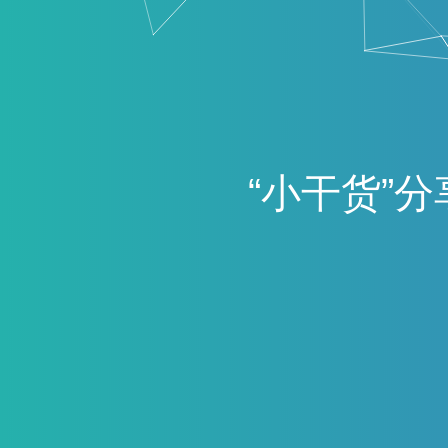
“
小
干
货
”
分