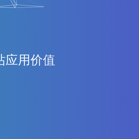
站
应
用
价
值