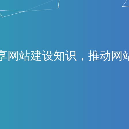
享
网
站
建
设
知
识
，
推
动
网