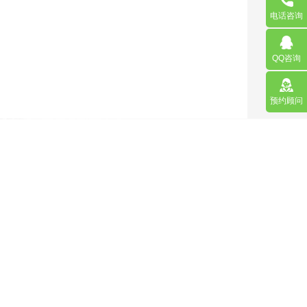
电话咨询
QQ咨询
预约顾问
营销型网站
手机网站/微官网
APP应用程序开发
更多请点击
马上咨询