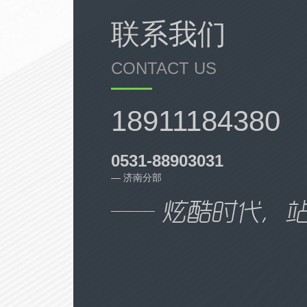
断提升自身业务水平，力求给广大消费
联系我们
者和代理商提供最优质的产品和最全面
的服务！
CONTACT US
Relying on the Internet, many
18911184380
cosmetics wholesale markets have
become online platforms, providing
users with great convenience. With the
0531-88903031
rapid development of the economy,
— 济南分部
China's cosmetics market may become
a hub for world brands. Danyuan
Beijing cosmetics collection and
distribution platform comply with the
trend of The Times, constantly improve
their business level, and strive to