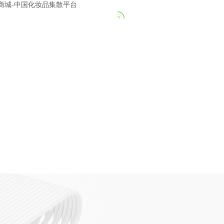
18911184380
）