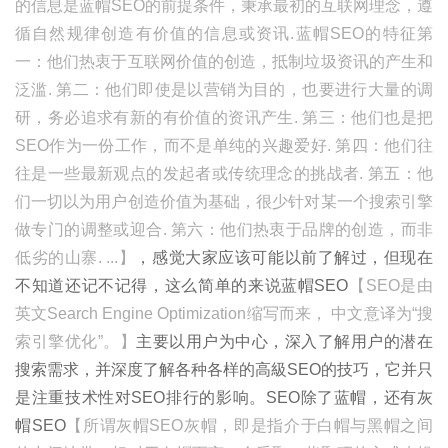
的信息是蓝帽SEO的前提条件，秉承最初的互联网理念，遵
循自然规律创造有价值的信息或资讯.蓝帽SEO的特征第
一：他们热衷于互联网价值的创造，抵制垃圾资讯的产生和
泛滥. 第二：他们即使是以营销为目的，也要进行大量的调
研，务必追求有新的有价值的资讯产生. 第三：他们也是把
SEO作为一份工作，而不是单纯的兴趣爱好. 第四：他们往
往是一些最新观点的发起者或传统理念的挑战者. 第五：他
们一切以为用户创造价值为基础，很少针对某一个搜索引擎
做专门的调整或迎合. 第六：他们热衷于品牌的创造，而非
低劣的山寨. ...】
，感觉大家应该可能以前了解过，但现在
不知道还记不记得，这么简单的来说蓝帽SEO
【SEO是由
英文Search Engine Optimization缩写而来， 中文意译为“搜
索引擎优化”。】
主要以用户为中心，深入了解用户的潜在
搜索需求，并深度了解各种各样的高級SEO的技巧，它并只
是注重技术性对SEO排行的影响。SEO除了蓝帽，还有灰
帽SEO
【所谓灰帽SEO灰帽，即是指介于白帽与黑帽之间