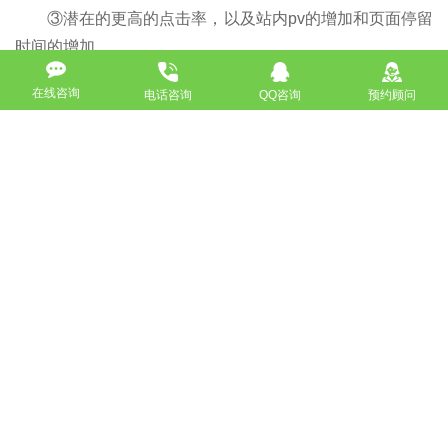
③潜在的更高的点击率，以及站内pv的增加和页面停留
时间的增加。
在线咨询
电话咨询
QQ咨询
预约顾问
4、有利于降低可持续预算
因为蓝帽SEO，任何实际操作，全是创建在深度剖析及
其高品质內容的基础上，因此，它的小规模化的经济效益，
要比以“量”制胜的对策好许多。
比如：
①页面的相关性，可以高度覆盖更多关键词。