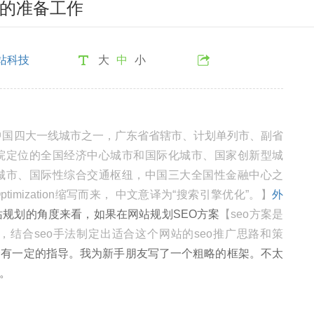
划的准备工作
站科技
大
中
小
是中国四大一线城市之一，广东省省辖市、计划单列市、副省
院定位的全国经济中心城市和国际化城市、国家创新型城
城市、国际性综合交通枢纽，中国三大全国性金融中心之
e Optimization缩写而来， 中文意译为“搜索引擎优化”。】
外
站规划的角度来看，如果在网站规划SEO方案
【seo方案是
结合seo手法制定出适合这个网站的seo推广思路和策
会有一定的指导。我为新手朋友写了一个粗略的框架。不太
。