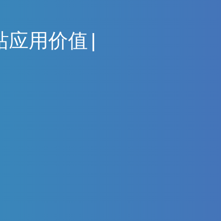
站
应
用
价
值