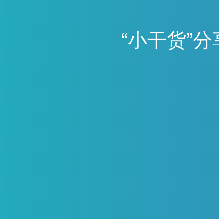
“
小
干
货
”
分