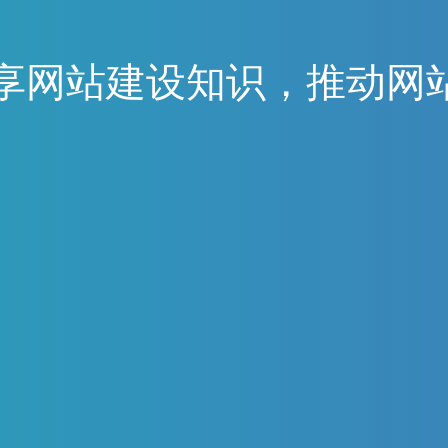
享
网
站
建
设
知
识
，
推
动
网