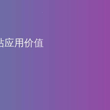
站
应
用
价
值