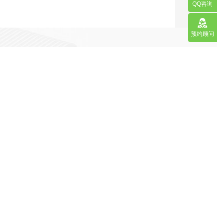
QQ咨询
预约顾问
营销型网站
手机网站/微官网
APP应用程序开发
更多请点击
马上咨询