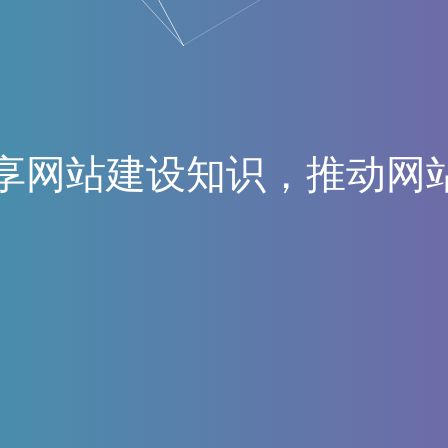
享
网
站
建
设
知
识
，
推
动
网