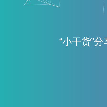
“
小
干
货
”
分