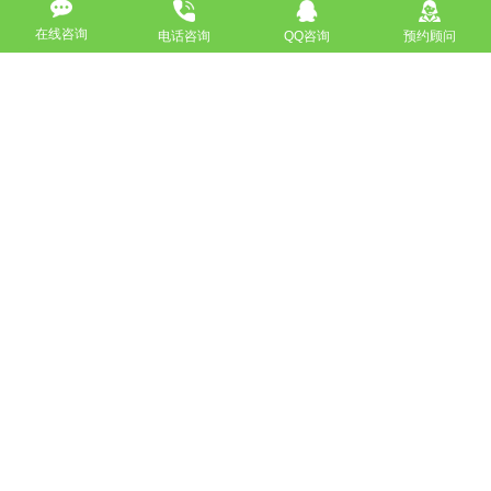
高端网站定制
响应式网站
在线咨询
电话咨询
QQ咨询
预约顾问
营销型网站
手机网站/微官网
电商/功能型网站
小程序开发
APP应用程序开发
更多请点击
我要定制网站
马上咨询
免费互联网咨询服务