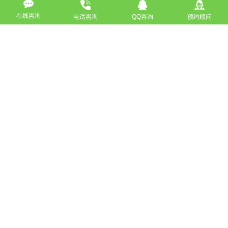
在线咨询
电话咨询
QQ咨询
预约顾问
高端网站定制
响应式网站
营销型网站
手机网站/微官网
电商/功能型网站
小程序开发
APP应用程序开发
更多请点击
我要定制网站
马上咨询
免费互联网咨询服务