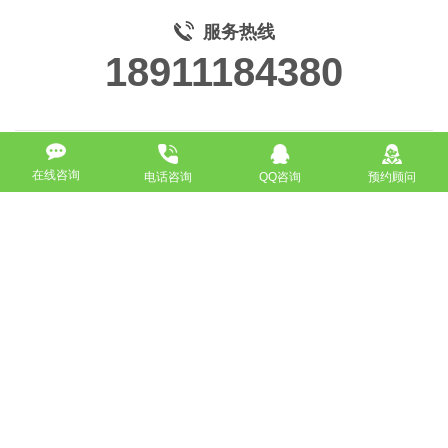
服务热线
18911184380
在线咨询
电话咨询
QQ咨询
预约顾问
高端网站定制
响应式网站
营销型网站
手机网站/微官网
电商/功能型网站
小程序开发
APP应用程序开发
更多请点击
我要定制网站