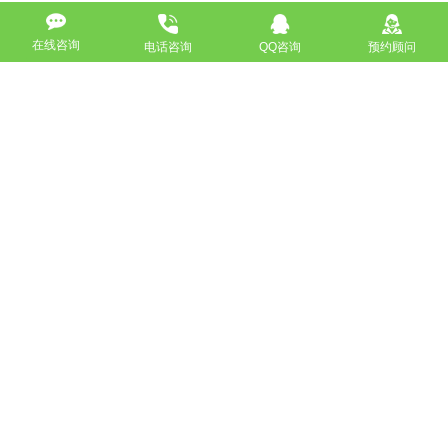
下一篇：注意了！这三点在网站设计时不可忽略的
在线咨询
电话咨询
QQ咨询
预约顾问
返回
免费获取策划方案及报价
联系专业的商务顾问，制定方案，专业设计，一对一咨询及其
报价详情
服务热线
18911184380
高端网站定制
响应式网站