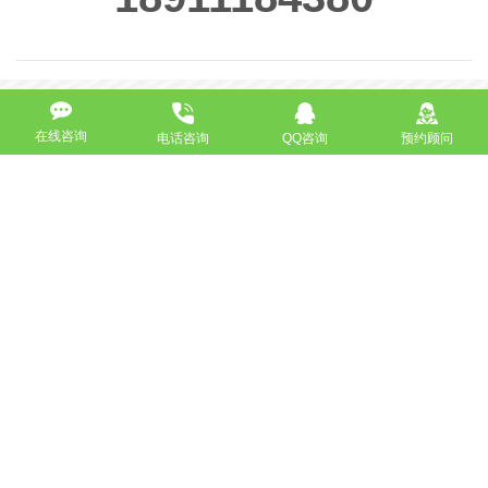
在线咨询
电话咨询
QQ咨询
预约顾问
高端网站定制
响应式网站
营销型网站
手机网站/微官网
电商/功能型网站
小程序开发
APP应用程序开发
更多请点击
我要定制网站
马上咨询