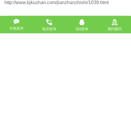
http://www.bjkuzhan.com/jianzhanzhishi/1039.html
上一篇：网站为什么要进行备案 好处有哪些
在线咨询
电话咨询
QQ咨询
预约顾问
下一篇：建设网站之前必须要搞懂的几件事
返回
免费获取策划方案及报价
联系专业的商务顾问，制定方案，专业设计，一对一咨询及其
报价详情
服务热线
18911184380