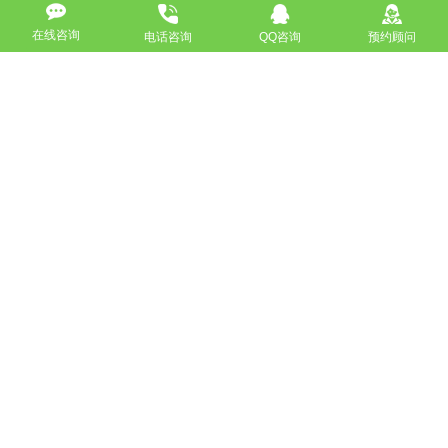
高端网站定制
响应式网站
在线咨询
电话咨询
QQ咨询
预约顾问
营销型网站
手机网站/微官网
电商/功能型网站
小程序开发
APP应用程序开发
更多请点击
我要定制网站
马上咨询
免费互联网咨询服务