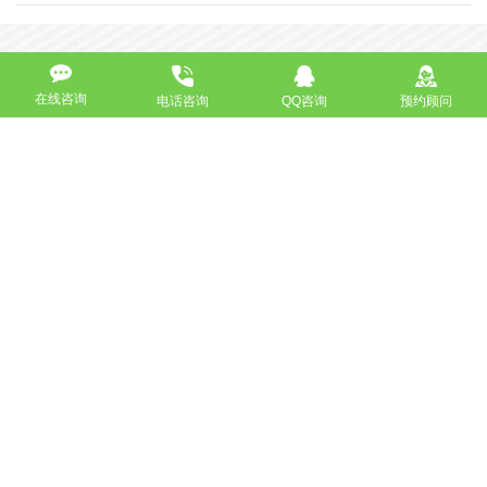
高端网站定制
响应式网站
在线咨询
电话咨询
QQ咨询
预约顾问
营销型网站
手机网站/微官网
电商/功能型网站
小程序开发
APP应用程序开发
更多请点击
我要定制网站
马上咨询
免费互联网咨询服务