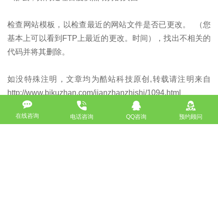
检查网站模板，以检查最近的网站文件是否已更改。 （您
基本上可以看到FTP上最近的更改。时间），找出不相关的
代码并将其删除。
如没特殊注明，文章均为酷站科技原创,转载请注明来自
http://www.bjkuzhan.com/jianzhanzhishi/1094.html
在线咨询
电话咨询
QQ咨询
预约顾问
上一篇：网站制作公司浅谈用户习惯和实用性在网站建设的重要性
下一篇：想让网站关键词排名上百度首页只有坚持还不够
返回
免费获取策划方案及报价