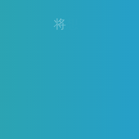
将
想
法
与
焦
点
和
您
一