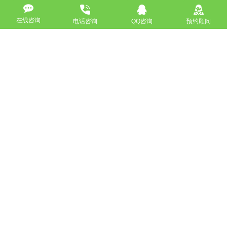
上一篇：企业网站托管找专业网站维护公司
在线咨询
下一篇：山西网站ICP备案流程-备案资料要求-域名备案要求
电话咨询
QQ咨询
预约顾问
返回
免费获取策划方案及报价
联系专业的商务顾问，制定方案，专业设计，一对一咨询及其
报价详情
服务热线
18911184380