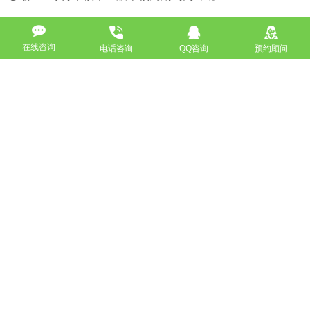
如果您仍然不了解，可以咨询我们的酷站建设公司，我们将
在线咨询
电话咨询
QQ咨询
预约顾问
协助您完成网站公共安全备案的所有程序。 我们的网站上
提供了电话，微信和其他联系信息，请参考它。
如没特殊注明，文章均为酷站科技原创,转载请注明来自
http://www.bjkuzhan.com/jianzhanzhishi/1143.html
上一篇：APP软件开发价格受哪些因素影响？
下一篇：固安企业为什么要做网站SEO优化企业老板必看
返回
免费获取策划方案及报价