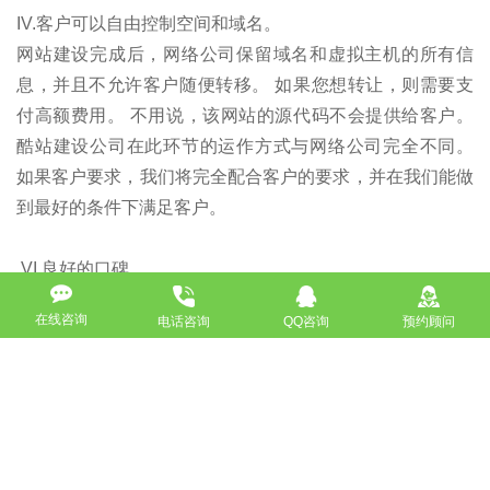
IV.客户可以自由控制空间和域名。
网站建设完成后，网络公司保留域名和虚拟主机的所有信
息，并且不允许客户随便转移。 如果您想转让，则需要支
付高额费用。 不用说，该网站的源代码不会提供给客户。
酷站建设公司在此环节的运作方式与网络公司完全不同。
如果客户要求，我们将完全配合客户的要求，并在我们能做
到最好的条件下满足客户。
VI.良好的口碑
在线咨询
电话咨询
QQ咨询
预约顾问
距Cool Station Construction Company成立已有12年。 在
成长的过程中，它还得到了许多客户的支持和认可，并在客
户中建立了良好的声誉。
Cool Station Construction Company的宗旨：尽力为客户
打造一个更好的网站