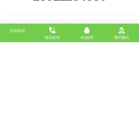
在线咨询
电话咨询
QQ咨询
预约顾问
高端网站定制
响应式网站
营销型网站
手机网站/微官网
电商/功能型网站
小程序开发
APP应用程序开发
更多请点击
我要定制网站
马上咨询