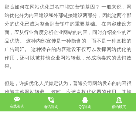
那么如何在网站优化过程中增加营销基因？ 一般来说，网
站优化分为内容建设和外部链接建设两部分，因此这两个部
分的优化已成为整合到营销中的重要基础。 在内容建设方
面，应从行业角度分析企业网站的内容，同时介绍企业的产
品优势。 这种内部宣传是一种隐含的，而不是一种直接的
广告词汇。 这种潜在的内容建设不仅可以发挥网站优化的
作用，还可以被其他企业网站转载，形成病毒式的营销效
果。
但是，许多优化人员肯定认为，普通公司网站发布的内容很
难被其他网站转载。 这时，应该发挥优化器的作用，并被
动地等待其他人重印和更改。能够自己主动重印它。 这种
在线咨询
电话咨询
QQ咨询
预约顾问
主动重印还可以通过添加用于扩展阅读的链接来构建外部链
接。 它有两个目的，可以有效地改善网站的优化性，因为
即使是百度绿络的算法也在不断更新，这对网站的外部链接
建设也提出了更高的要求。 这种原始的内容加上外部链接