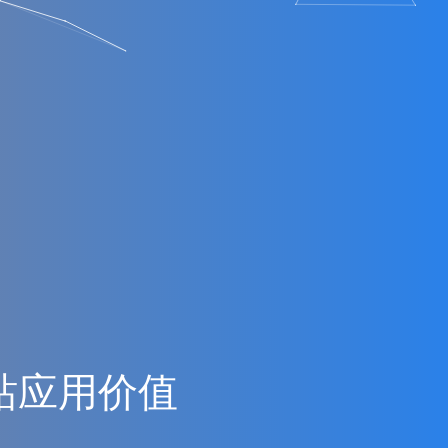
站
应
用
价
值