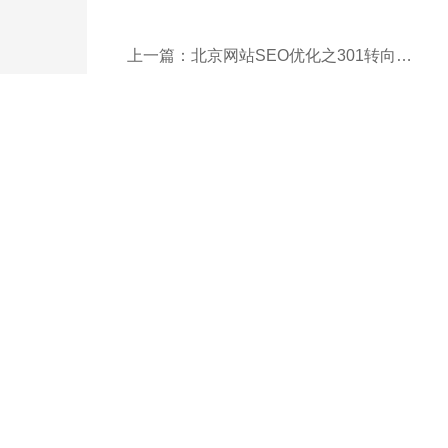
上一篇：北京网站SEO优化之301转向传递权重
免费获
联系专业的商务顾问，制定
189