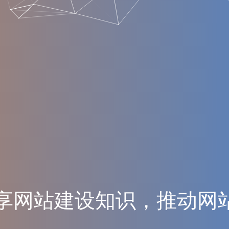
享
网
站
建
设
知
识
，
推
动
网