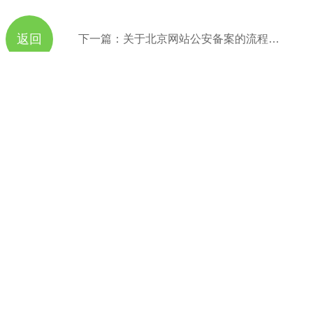
返回
下一篇：关于北京网站公安备案的流程以及常见问题说明
取策划方案及报价
方案，专业设计，一对一咨询及其报价详情
服务热线
11184380