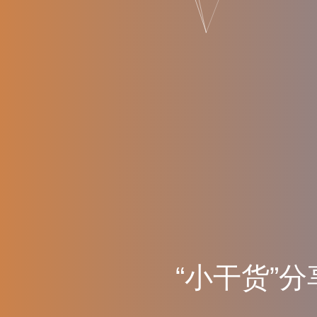
“
小
干
货
”
分