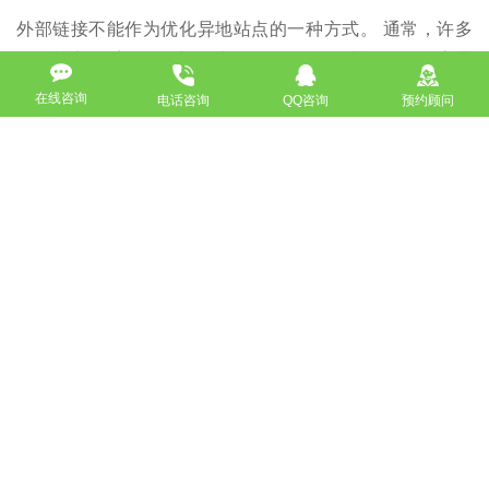
外部链接不能作为优化异地站点的一种方式。 通常，许多
公司站点几乎没有外部链接数据。 外链的功能更好。 它非
常有助于搜索引擎的优化。 当我与一位外部链客户交谈
在线咨询
电话咨询
QQ咨询
预约顾问
时，他说：“要求SEO发送外部链。”
解决方案：每天花费一些时间来构建高质量的外部链接数
据。 注意坚持保质保量。 数量越多越好。 关键是要稳定地
发送它。 决议是根据网站的不同条件发送的数量。
3.网站的结构比较混乱
公司网站制作时，由于程序员对搜索引擎的了解不足，因此
有利于搜索的网站结构 没有考虑引擎优化。 图片很多，有
些或全部是图片内容。 没有可调用网站文章的部分显示在
首页上。 这样，网站的主页将长时间处于非更新状态，这
对搜索引擎也不利。 另一个是艺术，这是一个不容忽视的