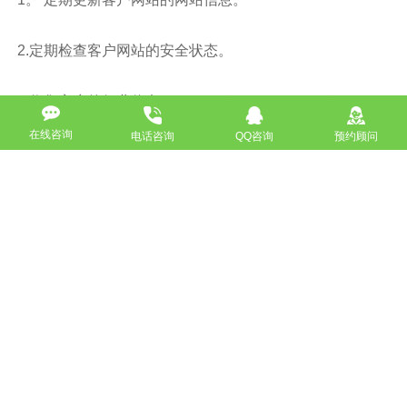
2.定期检查客户网站的安全状态。
3.收集客户的行业信息。
在线咨询
电话咨询
QQ咨询
预约顾问
4.为客户收集和交换有价值的友谊链接。
五.以下 客户可以自由控制空间和域名。
网站建设完成后，网络公司保留域名和虚拟主机的所有信
息，并且不允许客户随便转移。 如果您想转让，则需要支
付高额费用。 不用说，该网站的源代码不会提供给客户。
此链接中的Cool Station Construction Company的运营模式
与其他网络公司不同。 如果客户要求，我们将完全配合客
户的要求，并在我们能做到最好的条件下满足客户。
六.良好的口碑