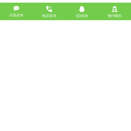
在线咨询
电话咨询
QQ咨询
预约顾问
高端网站定制
响应式网站
营销型网站
手机网站/微官网
电商/功能型网站
小程序开发
APP应用程序开发
更多请点击