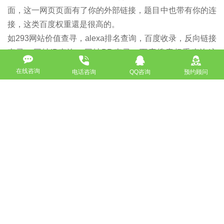
面，这一网页页面有了你的外部链接，题目中也带有你的连
接，这类百度权重還是很高的。
如293网站价值查寻，alexa排名查询，百度收录，反向链接
查寻，网址IP查询，网址PR查寻，百度搜索权重查询这
些。
在线咨询
电话咨询
QQ咨询
预约顾问
8、网站导航(能百度收录再好不过)：
向一些导航栏递交自身的网址，网站导航一般不用在主页做
连接的，巨星游戏娱乐能够提交网址的都递交一下。
小结：
1.网址最重要的连接来源于网址本身。
2.友链很重要，可是不必互换过多。
3.外部链接的基本建设，软文外链很重要。
4.外部链接的基本建设要普遍，不必太过集中化，以避免该
网址被被降权惩罚或封禁，造成 你的网址外部链接大幅降
低。