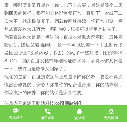
事，哪那麼非常容易遇上你，比不上去买，最好是等个二天
到四天的模样，很可能会逐渐恢复正常，直到下一次或下二
次大更，就压根修复了。倘若你网址持续一切正常浏览，突
然从百度收录几万元一着陆为0，压根可以肯定是封号了。
倘若百度收录是第一点讲的，百度收录数逐渐着陆，最终着
陆到1，随后又着陆到0 ，这一你可以试着一下手工制作多
发性些“原創”文章内容，多去别的站多一些对接，比如SINA
BLOG，别的百度发帖带详细地址签字等，坚持不懈几日看
一下，或许百度收录又回家了。
优化的过多，百度搜索实际上总是下降你的权，要是不再次
依然会修复的，安心！如果你的站合理合法，你的站靠谱，
你没瘋狂的舞弊，你的站便是安全性的。
信息内容来源于酷站科技:
公司网站制作
来源于申明：
以上内容一部分(包括照片、文本)来自互联网，若有侵
在线咨询
电话咨询
QQ咨询
预约顾问
权行为，请立即与本网站联络（010-57218159）。
如没特殊注明，文章均为酷站科技原创,转载请注明来自