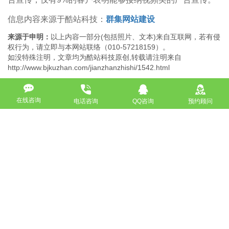
信息内容来源于酷站科技：
群集网站建设
来源于申明：
以上内容一部分(包括照片、文本)来自互联网，若有侵
权行为，请立即与本网站联络（010-57218159）。
如没特殊注明，文章均为酷站科技原创,转载请注明来自
http://www.bjkuzhan.com/jianzhanzhishi/1542.html
在线咨询
电话咨询
QQ咨询
预约顾问
上一篇：建设企业电子商务网站所需要的费用及效果
下一篇：怎么做网站推广效果良好
返回
免费获取策划方案及报价
联系专业的商务顾问，制定方案，专业设计，一对一咨询及其
报价详情