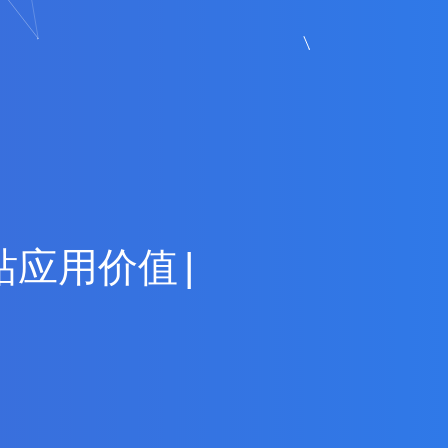
站
应
用
价
值