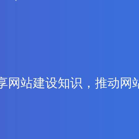
享
网
站
建
设
知
识
，
推
动
网