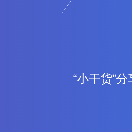
“
小
干
货
”
分