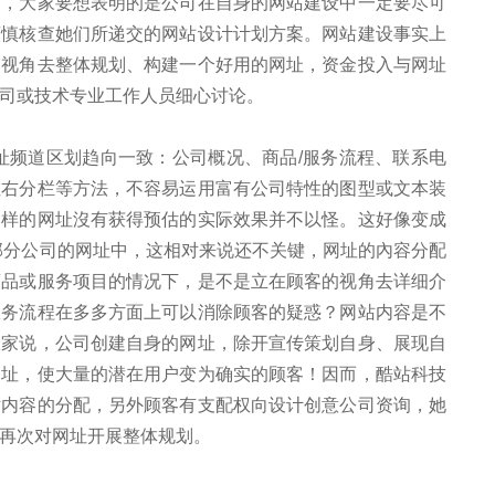
劣，大家要想表明的是公司在自身的网站建设中一定要尽可
谨慎核查她们所递交的网站设计计划方案。网站建设事实上
的视角去整体规划、构建一个好用的网址，资金投入与网址
司或技术专业工作人员细心讨论。
业网址频道区划趋向一致：公司概况、商品/服务流程、联系电
左右分栏等方法，不容易运用富有公司特性的图型或文本装
那样的网址沒有获得预估的实际效果并不以怪。这好像变成
部分公司的网址中，这相对来说还不关键，网址的內容分配
商品或服务项目的情况下，是不是立在顾客的视角去详细介
服务流程在多多方面上可以消除顾客的疑惑？网站内容是不
大家说，公司创建自身的网址，除开宣传策划自身、展现自
网址，使大量的潜在用户变为确实的顾客！因而，酷站科技
站内容的分配，另外顾客有支配权向设计创意公司资询，她
再次对网址开展整体规划。