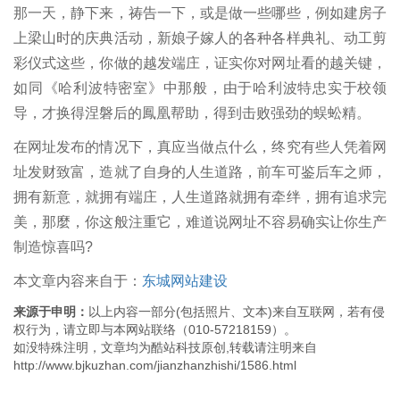
那一天，静下来，祷告一下，或是做一些哪些，例如建房子
上梁山时的庆典活动，新娘子嫁人的各种各样典礼、动工剪
彩仪式这些，你做的越发端庄，证实你对网址看的越关键，
如同《哈利波特密室》中那般，由于哈利波特忠实于校领
导，才换得涅磐后的鳳凰帮助，得到击败强劲的蜈蚣精。
在网址发布的情况下，真应当做点什么，终究有些人凭着网
址发财致富，造就了自身的人生道路，前车可鉴后车之师，
拥有新意，就拥有端庄，人生道路就拥有牵绊，拥有追求完
美，那麼，你这般注重它，难道说网址不容易确实让你生产
制造惊喜吗?
本文章内容来自于：
东城网站建设
来源于申明：
以上内容一部分(包括照片、文本)来自互联网，若有侵
权行为，请立即与本网站联络（010-57218159）。
如没特殊注明，文章均为酷站科技原创,转载请注明来自
http://www.bjkuzhan.com/jianzhanzhishi/1586.html