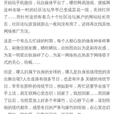
开始玩手机微信，玩自媒体平台了，哪些网易游戏、搜狐网
这种名噪一时的社区论坛早早已变成昙花一现，关掉打烊
了……而针对这些有着几十个社区论坛账户的网站站长而
言，社区论坛資源就那么一夜间没有用了，还得再次找其他
网络推广方法。
这是一个有点儿忙碌的时期，每个人都心急的做各种各样事
儿，刷微信朋友圈，晒吃晒玩，自拍照自以为是刷存在感，
为某一明星出轨操碎了心，为某一网络热点热衷于网络喷子
式的关心，转截……
但是，哪儿归属于自身的全球的，哪儿是自身造就理想的演
出舞台呢?人生道路有很多节日，也是有许多 关键的传统节
日，常常在那样的传统节日，例如新年，再忙还要学会放下
手上活，易互联网心里念叨：回家了，我想回家……而回家
了以后，当然需放上好多个串爆竹，让心静下心来，道别喧
闹的现代都市，感受冬日的严寒与爆竹的喧闹，在心里念叨