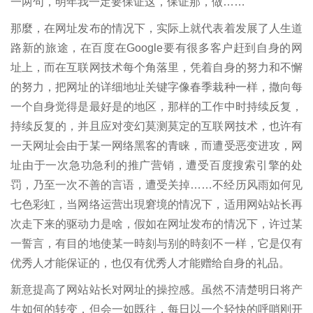
一两句，明年我一定要保证这，保证那，做……
那麼，在网址发布的情况下，实际上就代表着发展了人生道
路新的旅途，在百度在Google要有很多客户赶到自身的网
址上，而在互联网技术每个角落里，凭着自身的努力和不懈
的努力，把网址的详细地址关键字像春季栽种一样，撒向每
一个自身觉得是最好是的地区，那样的工作中时持续反复，
持续反复的，并且应对变幻莫测莫定的互联网技术，也许有
一天网址会由于某一网络黑客的青睐，而遭受恶变进攻，网
址由于一次急功急利的推广营销，遭受百度搜索引擎的处
罚，乃至一次不善的言语，遭受关掉……不经历风雨如何见
七色彩虹，当网络运营出現窘境的情况下，适用网站站长再
次走下来的驱动力是啥，假如在网址发布的情况下，许过某
一誓言，有目的地使某一時刻与别的時刻不一样，它是仅有
优秀人才能保证的，也仅有优秀人才能赠给自身的礼品。
新意提高了网站站长对网址的操控感。虽然不清楚明日将产
生如何的转变，但会一如既往，每日以一个轻快的呼哨刚开