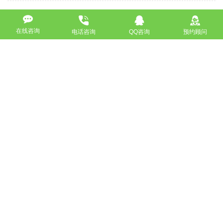
上一篇：东城网站建设--SEO优化一定要建立个人品牌吗？
在线咨询
电话咨询
QQ咨询
预约顾问
下一篇：昌平网站建设--北京网站建设公司哪家好？
返回
免费获取策划方案及报价
联系专业的商务顾问，制定方案，专业设计，一对一咨询及其
报价详情
服务热线
18911184380