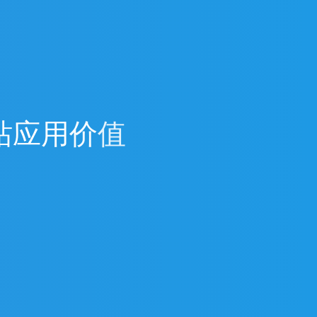
站
应
用
价
值