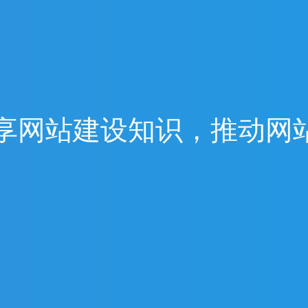
享
网
站
建
设
知
识
，
推
动
网