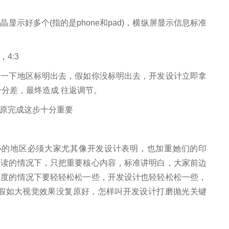
示好多个(指的是phone和pad)，横纵屏显示信息标准
，4:3
点一下地区标明出去，假如你没标明出去，开发设计立即拿
十分差，最终造成 往返调节。
原完成这步十分重要
些微小的地区必须大家尤其像开发设计表明，也加重她们的印
走读的情况下，只把重要核心内容，标准讲明白，大家前边
原度的情况下要轻轻松松一些，开发设计也轻轻松松一些，
(假如大视觉效果没复原好，怎样叫开发设计打磨抛光关键