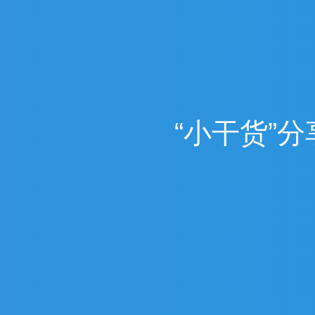
“
小
干
货
”
分