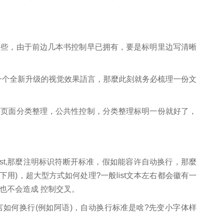
一些，由于前边几本书控制早已拥有，要是标明里边写清晰
.0一个全新升级的视觉效果語言，那麼此刻就务必梳理一份文
页页面分类整理，公共性控制，分类整理标明一份就好了，
list,那麼注明标识符断开标准，假如能容许自动换行，那麼
用)，超大型方式如何处理?一般list文本左右都会徽有一
也不会造成 控制交叉。
如何换行(例如阿语)，自动换行标准是啥?先变小字体样