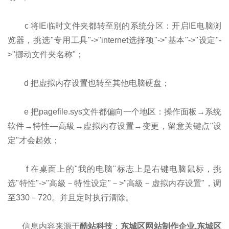
c 将IE临时文件夹都转至别的系统分区：开启IE电脑浏
览器，挑选"专用工具"->"internet选择项"->"基本"->"设定"-
>"挪动文件夹名称"；
d 把虚拟内存设置也转至其他电脑硬盘；
e 把pagefile.sys文件都偏向一个地区：操作面板→系统
软件→特性—高級→虚拟内存设置→变更，留意关键点"设
定"才会起效；
f 在桌面上的"我的电脑"标志上是右键电脑鼠标，挑
选"特性"->"高級－特性设定"－>"高級－虚拟内存设置"，调
至330－720。并且定时执行清除。
信息内容来源于
酷站科技
：
东城区网站制作企业,东城区