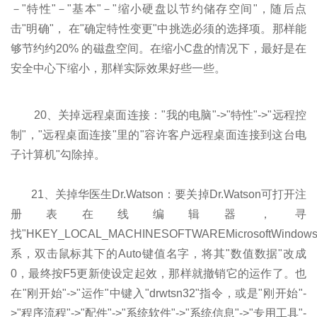
－"特性"－"基本"－"缩小硬盘以节约储存空间"，随后点
击"明确"， 在"确定特性变更"中挑选必须的选择项。那样能
够节约约20% 的磁盘空间。在缩小C盘的情况下，最好是在
安全中心下缩小，那样实际效果好些一些。
20、关掉远程桌面连接："我的电脑"->"特性"->"远程控
制"，"远程桌面连接"里的"容许客户远程桌面连接到这台电
子计算机"勾除掉。
21、关掉华医生Dr.Watson：要关掉Dr.Watson可打开注
册表在线编辑器，寻
找"HKEY_LOCAL_MACHINESOFTWAREMicrosoftWindowsN
系，双击鼠标其下的Auto键值名字，将其"数值数据"改成
0，最终按F5更新使设定起效，那样就撤销它的运作了。也
在"刚开始"->"运作"中键入"drwtsn32"指令，或是"刚开始"-
>"程序流程"->"配件"->"系统软件"->"系统信息"->"专用工具"-