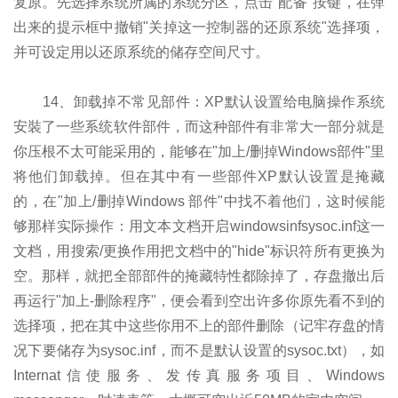
复原。先选择系统所属的系统分区，点击"配备"按键，在弹
出来的提示框中撤销"关掉这一控制器的还原系统"选择项，
并可设定用以还原系统的储存空间尺寸。
14、卸载掉不常见部件：XP默认设置给电脑操作系统
安裝了一些系统软件部件，而这种部件有非常大一部分就是
你压根不太可能采用的，能够在"加上/删掉Windows部件"里
将他们卸载掉。但在其中有一些部件XP默认设置是掩藏
的，在"加上/删掉Windows 部件"中找不着他们，这时候能
够那样实际操作：用文本文档开启windowsinfsysoc.inf这一
文档，用搜索/更换作用把文档中的"hide"标识符所有更换为
空。那样，就把全部部件的掩藏特性都除掉了，存盘撤出后
再运行"加上-删除程序"，便会看到空出许多你原先看不到的
选择项，把在其中这些你用不上的部件删除（记牢存盘的情
况下要储存为sysoc.inf，而不是默认设置的sysoc.txt），如
Internat信使服务、发传真服务项目、Windows