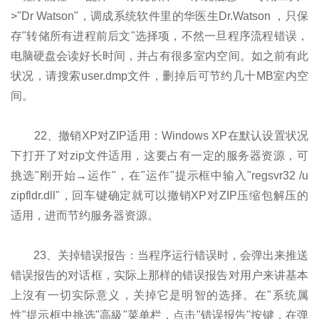
>"Dr Watson"，调成系统软件里的华医生Dr.Watson ，只保
存"转储所有进程前后文"选择项，不然一旦程序流程错误，
电脑硬盘会读好长时间，并占有很多室内空间。如之前有此
状况，请搜索user.dmp文件，删掉后可节约几十MB室内空
间。
22、撤销XP对ZIP适用：Windows XP在默认设置状况
下打开了对zip文件适用，这要占有一定的服务器资源，可
挑选"刚开始→运作"，在"运作"提示框中输入"regsvr32 /u
zipfldr.dll"，回车键确定就可以撤销XP对ZIP压缩包解压的
适用，进而节约服务器资源。
23、关掉错误报告：当程序运行错误时，会弹出来推送
错误报告的对话框，实际上那样的错误报告对用户来讲基本
上沒有一切实际意义，关掉它是明智的选择。在"系统属
性"提示框中挑选"高級"菜单栏，点击"错误报告"按键，在弹