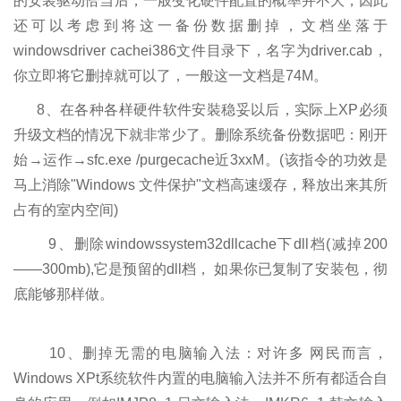
的安装驱动恰当后，一般变化硬件配置的概率并不大，因此
还可以考虑到将这一备份数据删掉，文档坐落于
windowsdriver cachei386文件目录下，名字为driver.cab，
你立即将它删掉就可以了，一般这一文档是74M。
8、在各种各样硬件软件安裝稳妥以后，实际上XP必须
升级文档的情况下就非常少了。删除系统备份数据吧：刚开
始→运作→sfc.exe /purgecache近3xxM。(该指令的功效是
马上消除"Windows 文件保护"文档高速缓存，释放出来其所
占有的室内空间)
9、删除windowssystem32dllcache下dll档(减掉200
——300mb),它是预留的dll档， 如果你已复制了安装包，彻
底能够那样做。
10、删掉无需的电脑输入法：对许多 网民而言，
Windows XPt系统软件内置的电脑输入法并不所有都适合自