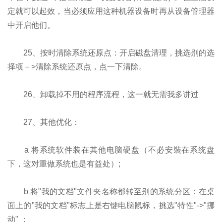
定就可以起效，当必须应用这种机器设备时再从设备管理器
中开启他们。
25、按时清除系统还原点：开启磁盘清理，挑选别的选
择项－>清除系统还原点，点一下清除。
26、卸载掉不用的程序流程，这一就无需我多讲过
27、其他优化：
a 将系统软件装在其他电脑硬盘（不必安裝在系统盘
下，这对重做系统也是有益处）;
b 将"我的文档"文件夹名称都转至别的系统分区：在桌
面上的"我的文档"标志上是右键电脑鼠标，挑选"特性"->"挪
动" ；