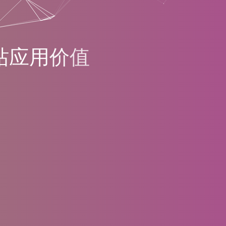
站
应
用
价
值