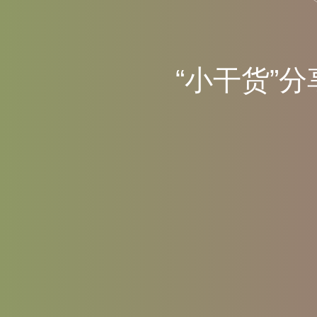
“
小
干
货
”
分