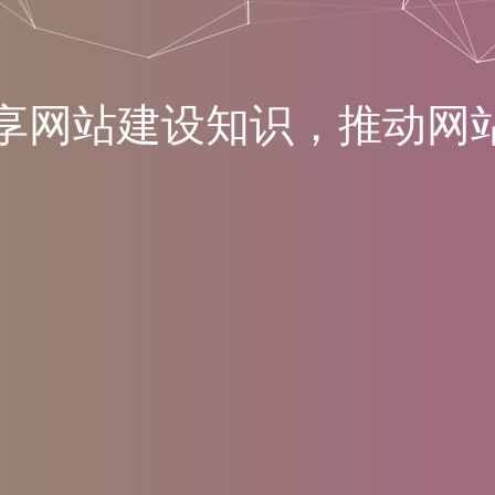
享
网
站
建
设
知
识
，
推
动
网