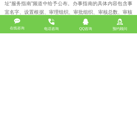
址“服务指南”频道中给予公布。办事指南的具体内容包含事
宜名字、设置根据、审理组织、审批组织、审核总数、审核
收费标准根据及规范、申请办理期限、申请资格、申报材
在线咨询
料、申请办理接受、申请办理程序流程、审核結果、申请者
电话咨询
QQ咨询
预约顾问
权利和义务、资询方式、监管和举报方式、办公室详细地址
和時间、公布查寻、申请办理流程表、申报材料示范性文字
等因素。在网址开拓了“行政许可事项及信息公示申请办理
审理服务站”服务大厅版块，下一步将完成网上申请，提交
申报材料，快速查询申请办理进展，根据在网上审理服务站
与后台管理行政许可事项系统软件紧密联系，进而为完成行
政许可事项事宜的申请办理、审理、审批、审签、送到的全
步骤一体化管理方法奠定了夯实基础，有益于提升工作效能
并缓解申请者的压力。
中国证监会将努力学习落实党的十九大有关变化行政体制、
推进深化体制改革、自主创新管控方法、提高政府公信力和
执行能力、基本建设群众满意的政府职能转变的规定，着眼