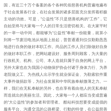
国，有近三十万个备案的各个各种民俗慈善机构普遍地遍布
于社会发展各行业，在社会发展的诸多层面充分发挥着积极
主动的功效。可是，“公益性”不只是慈善机构的“工作”，它
自始至终与大家每一个人的日常生活密切相关。在大家平时
的一举一动中间，都能够为“公益性”奉献一份能量，就算小
到将一节废旧电池从地面上拾起，普普通通到仅仅勤勤恳恳
地进行自身的做好本职工作。尚品的工作人员们除做好自身
的做好本职工作，把网站建设好、服务周到顾客，为大量的
行政机关、机构、公司、本人造就归属于自身的网上平台，
另外大家也在为我国小动物保护协会付诸于身体力行、为养
老院做义工、为伤残人出示学生就业保证金、为勒索软件重
大事件做捐款等，为社会发展和中华民族奉献微薄之力。一
样，我们在无私奉献的另外，也在享有着由他人的无私奉献
而造就出的美丽生活。因此，大家每一个人都应当变成普遍
的“大公益性”的参加者和管理者。 酷站科技想要变成提倡的
服务平台、沟通交流的公路桥梁、行動的特使，在公益慈善