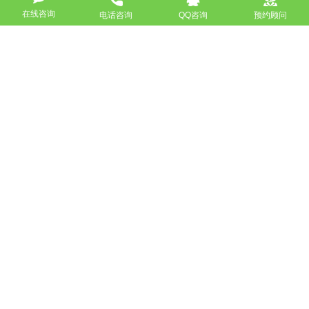
在线咨询
电话咨询
QQ咨询
预约顾问
企业宗旨便是把主流媒体公信力与公共文化服务服务平台的
高档性紧密结合，酷站科技这一企业一创立就谋化了一种非
传统的发展趋势线路。走一条具备竞争优势的尚品之途。
文中公布于
北京市网站建设企业
酷站科技
http://www.bjkuzhan.com">
来源于申明：
以上内容一部分
(包括照片、文本)来自互联网，若有侵权行为，请立即与本
网站联络（010-57218159）。
如没特殊注明，文章均为酷站科技原创,转载请注明来自
http://www.bjkuzhan.com/jianzhanzhishi/1771.html
上一篇：网站结构如何进行优化效果良好
下一篇：企业开展网络营销须关注的四个方面是什么？
返回