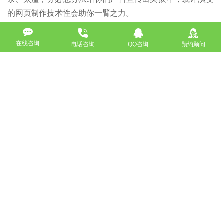
的网页制作技术性会助你一臂之力。
5）到达大量来访者的工作能力。它是一直以来网页制作的
在线咨询
电话咨询
QQ咨询
预约顾问
基础期待，设计方案技术性再如何演变，还要围住这一总体
目标转。
来源于申明：
以上内容一部分(包括照片、文本)来自互联网，若有侵
权行为，请立即与本网站联络（010-57218159）。
如没特殊注明，文章均为酷站科技原创,转载请注明来自
http://www.bjkuzhan.com/jianzhanzhishi/1925.html
上一篇：网站设计的基本方式有哪些？
下一篇：国外搜索引擎是如何判断网站用户体验的好坏?
返回