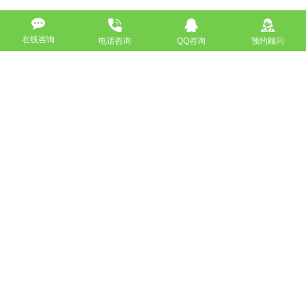
在线咨询
电话咨询
QQ咨询
预约顾问
高端网站定制
响应式网站
营销型网站
手机网站/微官网
电商/功能型网站
小程序开发
APP应用程序开发
更多请点击