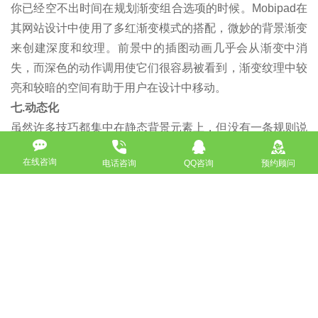
你已经空不出时间在规划渐变组合选项的时候。Mobipad在
其网站设计中使用了多红渐变模式的搭配，微妙的背景渐变
来创建深度和纹理。前景中的插图动画几乎会从渐变中消
失，而深色的动作调用使它们很容易被看到，渐变纹理中较
亮和较暗的空间有助于用户在设计中移动。
七.动态化
虽然许多技巧都集中在静态背景元素上，但没有一条规则说
背景不能是动态的。为了充分利用这种背景纹理，运动应该
在线咨询
电话咨询
QQ咨询
预约顾问
是微妙的，这样它不会影响主图像或消息传递。包括更简约
或微妙的调色板，如上面的Latvian Alphabet案例，也样处
理也是一种很好的选择。动态效果可以是移动、扭曲、旋转
或视频元素。移动是吸引用户注意力的好方法，充分利用动
画背景纹理，确保这个动作不会干扰设计的前景元素。
一个好的背景纹理可以帮助网页设计的整体添加深度和视觉
兴趣点。虽然许多设计师仍然使用更平坦的背景-如单一的