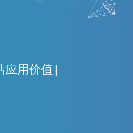
站
应
用
价
值