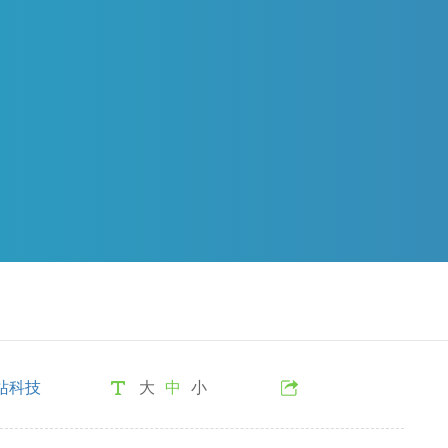
站科技
大
中
小