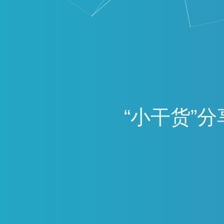
“
小
干
货
”
分