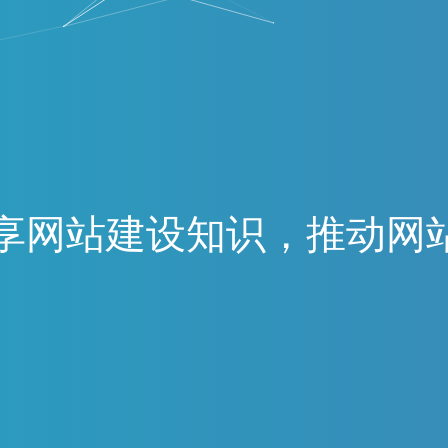
享
网
站
建
设
知
识
，
推
动
网