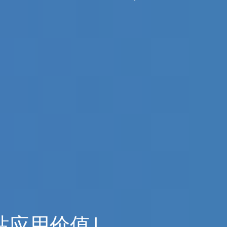
站
应
用
价
值