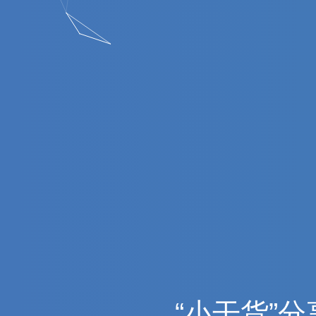
“
小
干
货
”
分