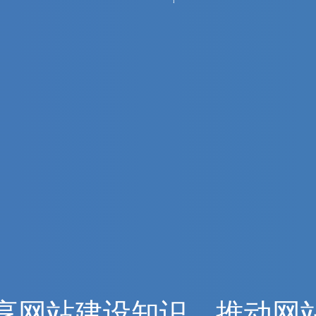
享
网
站
建
设
知
识
，
推
动
网