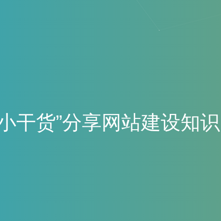
“
小
干