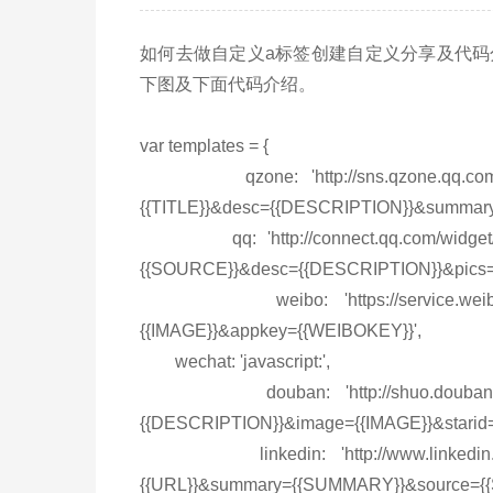
如何去做自定义a标签创建自定义分享及代
下图及下面代码介绍。
var templates = {
qzone: 'http://sns.qzone.qq.com/cgi-b
{{TITLE}}&desc={{DESCRIPTION}}&summar
qq: 'http://connect.qq.com/widget/shar
{{SOURCE}}&desc={{DESCRIPTION}}&pics=
weibo: 'https://service.weibo.com/sh
{{IMAGE}}&appkey={{WEIBOKEY}}',
wechat: 'javascript:',
douban: 'http://shuo.douban.com/!se
{{DESCRIPTION}}&image={{IMAGE}}&starid=
linkedin: 'http://www.linkedin.com/sha
{{URL}}&summary={{SUMMARY}}&source={{