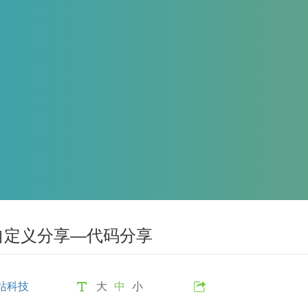
自定义分享—代码分享
站科技
大
中
小