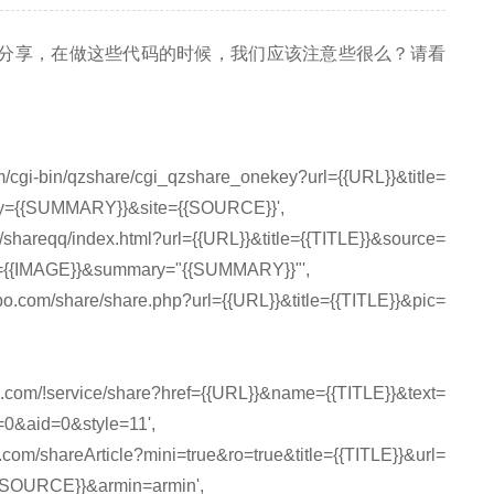
码分享，在做这些代码的时候，我们应该注意些很么？请看
in/qzshare/cgi_qzshare_onekey?url={{URL}}&title=
y={{SUMMARY}}&site={{SOURCE}}',
eqq/index.html?url={{URL}}&title={{TITLE}}&source=
{{IMAGE}}&summary="{{SUMMARY}}"',
are/share.php?url={{URL}}&title={{TITLE}}&pic=
rvice/share?href={{URL}}&name={{TITLE}}&text=
0&aid=0&style=11',
reArticle?mini=true&ro=true&title={{TITLE}}&url=
SOURCE}}&armin=armin',