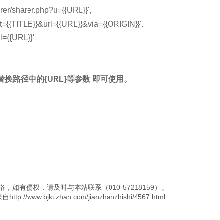
r/sharer.php?u={{URL}}',
xt={{TITLE}}&url={{URL}}&via={{ORIGIN}}',
l={{URL}}'
替换路径中的{URL}等参数 即可使用。
，如有侵权，请及时与本站联系（010-57218159）。
.bjkuzhan.com/jianzhanzhishi/4567.html