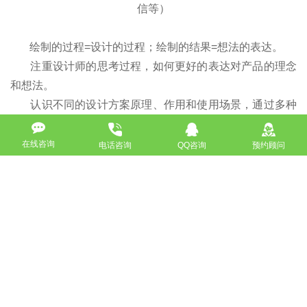
信等）
绘制的过程=设计的过程；绘制的结果=想法的表达。
注重设计师的思考过程，如何更好的表达对产品的理念
和想法。
认识不同的设计方案原理、作用和使用场景，通过多种
设计方案对比和分析，扩展自己的原型设计的素材，应对将
来设计产品时有领过方案的选择；
在线咨询
电话咨询
QQ咨询
预约顾问
熟练掌握参数选择、页面布局、功能位置、视角顺序、
元素关系等。
总结：
借鉴成熟产品是学会思考别人产品的设计原理，
不仅是简单的抄袭和模仿，却不知为何这样设计，这样做有
两个问题：一是我们没去分析别人为什么这么做，再不同的
场景下设计方式不一定适合所有情况，也许在你的产品里就
不适合，反而起到反效果，在者是只会简单的模范，其实你
就永远比别的产品慢一步，并且你会渐渐丧失作为一个产品