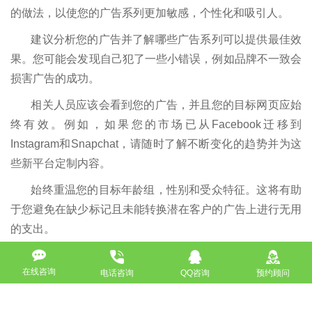
的做法，以使您的广告系列更加敏感，个性化和吸引人。
建议分析您的广告并了解哪些广告系列可以提供最佳效
果。您可能会发现自己犯了一些小错误，例如品牌不一致会
损害广告的成功。
相关人员应该会看到您的广告，并且您的目标网页应始
终有效。例如，如果您的市场已从Facebook迁移到
Instagram和Snapchat，请随时了解不断变化的趋势并为这
些新平台定制内容。
始终重温您的目标年龄组，性别和受众特征。这将有助
于您避免在缺少标记且未能转换潜在客户的广告上进行无用
的支出。
来源声明：
以上内容部分(包含图片、文字)来源于网络，如有侵权，
请及时与本站联系（010-57218159）。
在线咨询
电话咨询
QQ咨询
预约顾问
如没特殊注明，文章均为酷站科技原创,转载请注明来自
http://www.bjkuzhan.com/jianzhanzhishi/4586.html