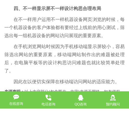
四、不一样显示屏不一样设计构思合理布局
在不一样用户运用不一样机器设备网页浏览的时候，每
一个机器设备的客户体验都有要经过上线前的用心测试，筛
选出每一组机器设备的网站访问展现的重要原素。
在手机浏览网站时候因为手机移动端显示屏较小，容易
筛选出网站的重要原素，移动端网站制作出的难题被处理
后，在电脑平板等的设计构思访问难题也就比较简单处理
了。
因此在以便切实保障在移动端访问网站的适应能力。
来源声明：
以上内容部分(包含图片、文字)来源于网络，如有侵权，
请及时与本站联系（010-57218159）。
如没特殊注明，文章均为酷站科技原创,转载请注明来自
在线咨询
电话咨询
QQ咨询
预约顾问
http://www.bjkuzhan.com/jianzhanzhishi/4662.html