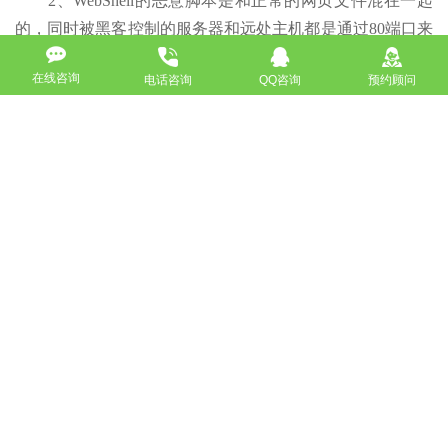
2、WebShell的恶意脚本是和正常的网页文件混在一起
的，同时被黑客控制的服务器和远处主机都是通过80端口来
传递数据的，不会被防火墙拦截，一般也不会在系统日志中
在线咨询
电话咨询
QQ咨询
预约顾问
留下记录，，具有极强的隐蔽性，一般不容易被查杀。
来源声明：
以上内容部分(包含图片、文字)来源于网络，如有侵权，
请及时与本站联系（010-57218159）。
如没特殊注明，文章均为酷站科技原创,转载请注明来自
http://www.bjkuzhan.com/jianzhanzhishi/4666.html
上一篇：搜索引擎怎么优化效果会更好
下一篇：都有哪些你不知道的网页设计师基础技能
返回
免费获取策划方案及报价