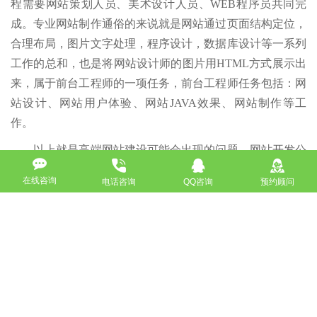
程需要网站策划人员、美术设计人员、WEB程序员共同完
成。专业网站制作通俗的来说就是网站通过页面结构定位，
合理布局，图片文字处理，程序设计，数据库设计等一系列
工作的总和，也是将网站设计师的图片用HTML方式展示出
来，属于前台工程师的一项任务，前台工程师任务包括：网
站设计、网站用户体验、网站JAVA效果、网站制作等工
作。
以上就是高端网站建设可能会出现的问题。网站开发公
司网站默认首页即默认文档。他是指在访问一个文件目录的
在线咨询
电话咨询
QQ咨询
预约顾问
时候自动定位的一个文件。比如您的主机空间内有许多不同
名字的文件,但是您希望在输入网址的时候,默认访问其中一
个叫做index.htm的文件,那么您就需要将默认首页设置为
index.htm,当然,您也可以根据网站开发所用语言的实际情况
来设置成其他的默认首页，比如index.asp或default.cgi等。
来源声明：
以上内容部分(包含图片、文字)来源于网络，如有侵权，
请及时与本站联系（010-57218159）。