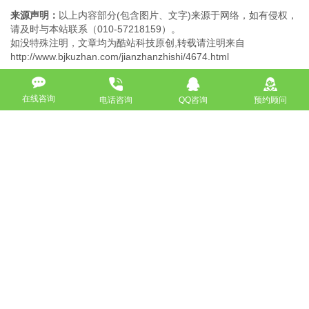
来源声明：
以上内容部分(包含图片、文字)来源于网络，如有侵权，
请及时与本站联系（010-57218159）。
如没特殊注明，文章均为酷站科技原创,转载请注明来自
http://www.bjkuzhan.com/jianzhanzhishi/4674.html
在线咨询
电话咨询
QQ咨询
预约顾问
上一篇：手机网站建设-手机网站有哪些优势和特点
下一篇：北京网站建设教你怎么选择自助建站系统
返回
免费获取策划方案及报价
联系专业的商务顾问，制定方案，专业设计，一对一咨询及其
报价详情
服务热线