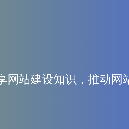
享
网
站
建
设
知
识
，
推
动
网