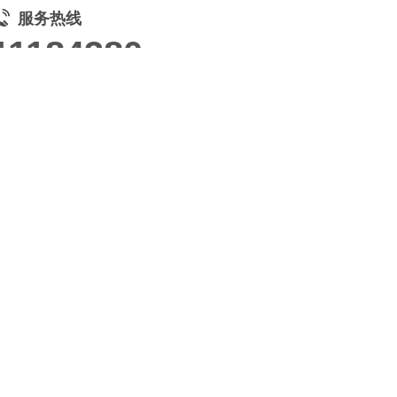
服务热线
11184380
高端网站定制
响应式网站
电商/功能型网站
小程序开发