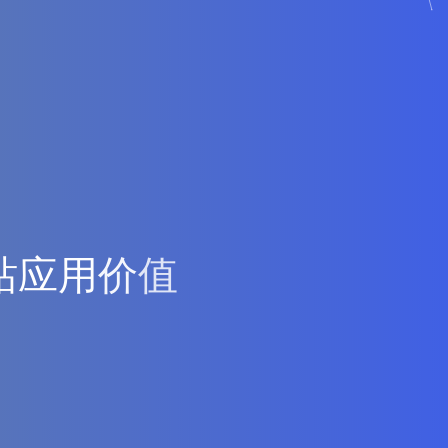
站
应
用
价
值