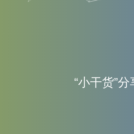
“
小
干
货
”
分